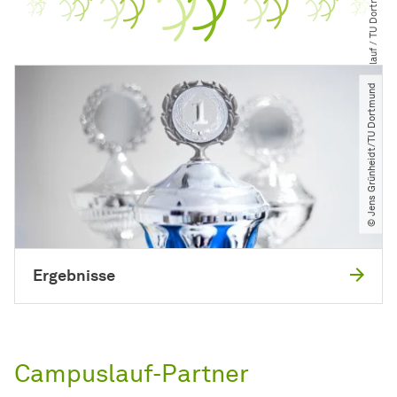
© Campuslauf ​/​ TU Dortmund
© Jens Grünheidt​/​TU Dortmund
Ergebnisse
Campuslauf-Partner