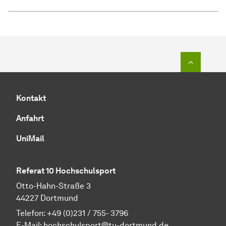
Zum Seit
Kontakt
Anfahrt
UniMail
Referat 10 Hochschulsport
Otto-Hahn-Straße 3
44227 Dortmund
Telefon: +49 (0)231 / 755- 3796
E-Mail:
hochschulsport@tu-dortmund.de