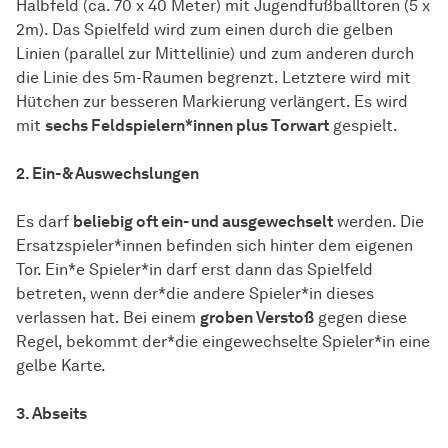
Halbfeld (ca. 70 x 40 Meter) mit Jugendfußballtoren (5 x
2m). Das Spielfeld wird zum einen durch die gelben
Linien (parallel zur Mittellinie) und zum anderen durch
die Linie des 5m-Raumen begrenzt. Letztere wird mit
Hütchen zur besseren Markierung verlängert. Es wird
mit
sechs Feldspielern*innen plus Torwart
gespielt.
2. Ein- & Auswechslungen
Es darf
beliebig oft ein- und ausgewechselt
werden. Die
Ersatzspieler*innen befinden sich hinter dem eigenen
Tor. Ein*e Spieler*in darf erst dann das Spielfeld
betreten, wenn der*die andere Spieler*in dieses
verlassen hat. Bei einem
groben Verstoß
gegen diese
Regel, bekommt der*die eingewechselte Spieler*in eine
gelbe Karte.
3. Abseits