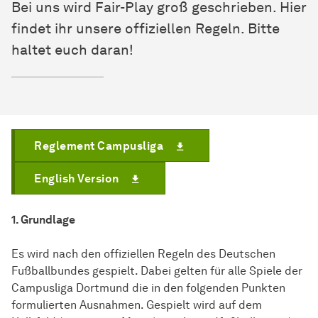
Bei uns wird Fair-Play groß geschrieben. Hier
findet ihr unsere offiziellen Regeln. Bitte
haltet euch daran!
Reglement Campusliga
English Version
1. Grundlage
Es wird nach den offiziellen Regeln des Deutschen
Fußballbundes gespielt. Dabei gelten für alle Spiele der
Campusliga Dortmund die in den folgenden Punkten
formulierten Ausnahmen. Gespielt wird auf dem