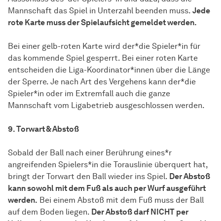
Mannschaft das Spiel in Unterzahl beenden muss.
Jede
rote Karte muss der Spielaufsicht gemeldet werden.
Bei einer gelb-roten Karte wird der*die Spieler*in für
das kommende Spiel gesperrt. Bei einer roten Karte
entscheiden die Liga-Koordinator*innen über die Länge
der Sperre. Je nach Art des Vergehens kann der*die
Spieler*in oder im Extremfall auch die ganze
Mannschaft vom Ligabetrieb ausgeschlossen werden.
9. Torwart & Abstoß
Sobald der Ball nach einer Berührung eines*r
angreifenden Spielers*in die Torauslinie überquert hat,
bringt der Torwart den Ball wieder ins Spiel.
Der Abstoß
kann sowohl mit dem Fuß als auch per Wurf ausgeführt
werden.
Bei einem Abstoß mit dem Fuß muss der Ball
auf dem Boden liegen.
Der Abstoß darf NICHT per