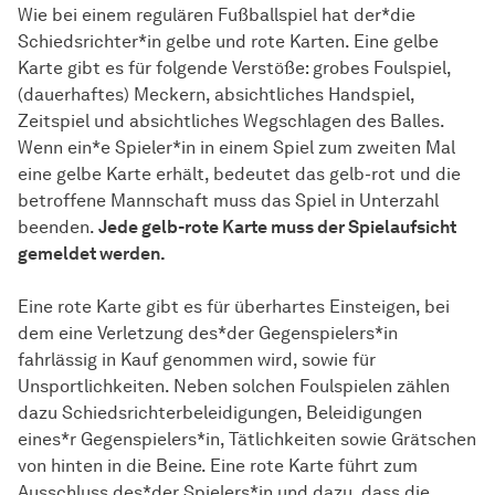
Wie bei einem regulären Fußballspiel hat der*die
Schiedsrichter*in gelbe und rote Karten. Eine gelbe
Karte gibt es für folgende Verstöße: grobes Foulspiel,
(dauerhaftes) Meckern, absichtliches Handspiel,
Zeitspiel und absichtliches Wegschlagen des Balles.
Wenn ein*e Spieler*in in einem Spiel zum zweiten Mal
eine gelbe Karte erhält, bedeutet das gelb-rot und die
betroffene Mannschaft muss das Spiel in Unterzahl
beenden.
Jede gelb-rote Karte muss der Spielaufsicht
gemeldet werden.
Eine rote Karte gibt es für überhartes Einsteigen, bei
dem eine Verletzung des*der Gegenspielers*in
fahrlässig in Kauf genommen wird, sowie für
Unsportlichkeiten. Neben solchen Foulspielen zählen
dazu Schiedsrichterbeleidigungen, Beleidigungen
eines*r Gegenspielers*in, Tätlichkeiten sowie Grätschen
von hinten in die Beine. Eine rote Karte führt zum
Ausschluss des*der Spielers*in und dazu, dass die