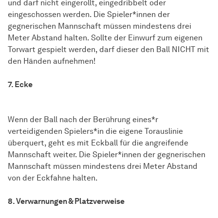
und darf nicht eingerollt, eingedribbelt oder
eingeschossen werden. Die Spieler*innen der
gegnerischen Mannschaft müssen mindestens drei
Meter Abstand halten. Sollte der Einwurf zum eigenen
Torwart gespielt werden, darf dieser den Ball NICHT mit
den Händen aufnehmen!
7. Ecke
Wenn der Ball nach der Berührung eines*r
verteidigenden Spielers*in die eigene Torauslinie
überquert, geht es mit Eckball für die angreifende
Mannschaft weiter. Die Spieler*innen der gegnerischen
Mannschaft müssen mindestens drei Meter Abstand
von der Eckfahne halten.
8. Verwarnungen & Platzverweise