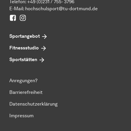
Telefon: +49 (0)231 / 755- 3796
E-Mail:
hochschulsport@tu-dortmund.de
Facebook
Instagram
Sportangebot
Fitnessstudio
Sportstätten
Anregungen?
Barrierefreiheit
Datenschutzerklärung
Impressum
Zum Seitenanfang