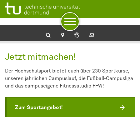
Zur Navigation
Zum Schnellzugriff
Zum Fuß der Seite mit weiteren Services
Zum Inhalt
Zur Startseite
Jetzt mitmachen!
Der Hochschulsport bietet euch über 230 Sportkurse,
unseren jährlichen Campuslauf, die Fußball-Campusliga
und das campuseigene Fitnessstudio FFW!
Zum Sportangebot!